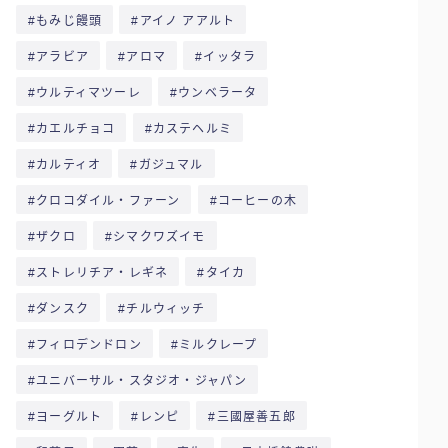
もみじ饅頭
アイノ アアルト
アラビア
アロマ
イッタラ
ウルティマツーレ
ウンベラータ
カエルチョコ
カステヘルミ
カルティオ
ガジュマル
クロコダイル・ファーン
コーヒーの木
ザクロ
シマクワズイモ
ストレリチア・レギネ
タイカ
ダンスク
チルウィッチ
フィロデンドロン
ミルクレープ
ユニバーサル・スタジオ・ジャパン
ヨーグルト
レンピ
三國屋善五郎