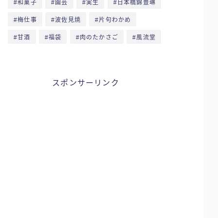
和菓子
園芸
実生
日本橋錦豊琳
梅仕事
波佐見焼
片句わかめ
甘酒
福袋
肉のたかさご
風流堂
スポンサーリンク