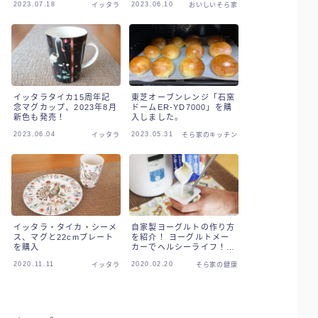
2023.07.18
2023.06.10
イッタラ
おいしいそら家
イッタラタイカ15周年記
東芝オーブンレンジ「石窯
念マグカップ、2023年8月
ドームER-YD7000」を購
新色も発売！
入しました。
2023.06.04
2023.05.31
イッタラ
そら家のキッチン
イッタラ・タイカ・シーメ
自家製ヨーグルトの作り方
ス、マグと22cmプレート
を紹介！ ヨーグルトメー
を購入
カーでヘルシーライフ！
牛乳パックで手作りヨーグ
2020.11.11
2020.02.20
イッタラ
そら家の健康
ルト。