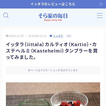
イッタラのレビューはこちら
MENU
ホーム
2015.11.07
2018.12.11
イッタラ
PR
イッタラ（iittala）カルティオ（Kartio）・カ
そら家のキッチン
ステヘルミ（Kastehelmi）タンブラーを買
ってみました。
おいしいそら家
本ページはプロモーションが含まれています
そら家の健康
そら家のお買い物
そら家の園芸