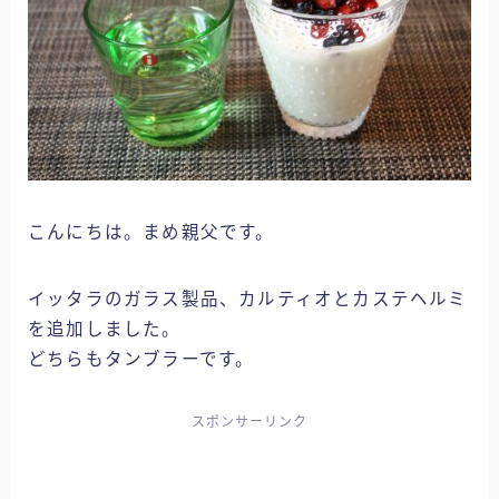
そら日誌
ホーム
そら家のキッチン
おいしいそら家
こんにちは。まめ親父です。
そら家の健康
イッタラのガラス製品、カルティオとカステヘルミ
を追加しました。
そら家のお買い物
どちらもタンブラーです。
そら家の園芸
スポンサーリンク
そら日誌