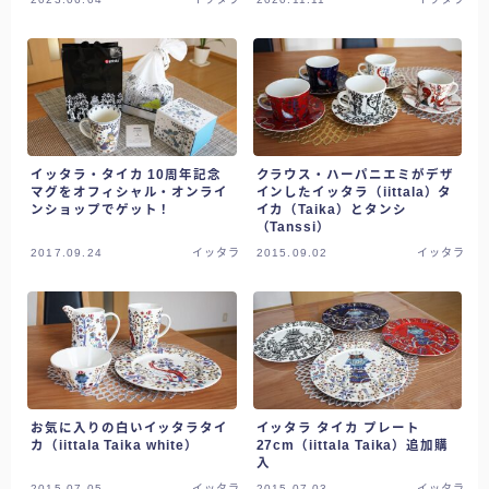
そら日誌
ホーム
そら家のキッチン
イッタラ・タイカ 10周年記念
クラウス・ハーパニエミがデザ
マグをオフィシャル・オンライ
インしたイッタラ（iittala）タ
ンショップでゲット！
イカ（Taika）とタンシ
おいしいそら家
（Tanssi）
2017.09.24
イッタラ
2015.09.02
イッタラ
そら家の健康
そら家のお買い物
そら家の園芸
そら日誌
お気に入りの白いイッタラタイ
イッタラ タイカ プレート
カ（iittala Taika white）
27cm（iittala Taika）追加購
入
2015.07.05
イッタラ
2015.07.03
イッタラ