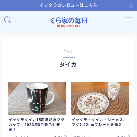
イッタラのレビューはこちら
MENU
ホーム
TAG
そら家のキッチン
タイカ
おいしいそら家
そら家の健康
そら家のお買い物
イッタラタイカ15周年記念マグ
イッタラ・タイカ・シーメス、
カップ、2023年8月新色も発
マグと22cmプレートを購入
そら家の園芸
売！
2023.06.04
イッタラ
2020.11.11
イッタラ