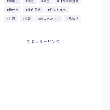
和菓子
園芸
実生
日本橋錦豊琳
梅仕事
波佐見焼
片句わかめ
甘酒
福袋
肉のたかさご
風流堂
スポンサーリンク