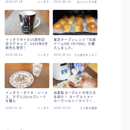
2023.07.18
2023.06.10
イッタラ
おいしいそら家
イッタラタイカ15周年記
東芝オーブンレンジ「石窯
念マグカップ、2023年8月
ドームER-YD7000」を購
新色も発売！
入しました。
2023.06.04
2023.05.31
イッタラ
そら家のキッチン
イッタラ・タイカ・シーメ
自家製ヨーグルトの作り方
ス、マグと22cmプレート
を紹介！ ヨーグルトメー
を購入
カーでヘルシーライフ！
牛乳パックで手作りヨーグ
2020.11.11
2020.02.20
イッタラ
そら家の健康
ルト。