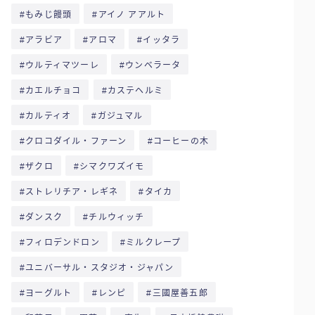
もみじ饅頭
アイノ アアルト
アラビア
アロマ
イッタラ
ウルティマツーレ
ウンベラータ
カエルチョコ
カステヘルミ
カルティオ
ガジュマル
クロコダイル・ファーン
コーヒーの木
ザクロ
シマクワズイモ
ストレリチア・レギネ
タイカ
ダンスク
チルウィッチ
フィロデンドロン
ミルクレープ
ユニバーサル・スタジオ・ジャパン
ヨーグルト
レンピ
三國屋善五郎