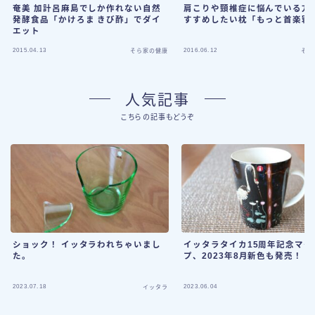
奄美 加計呂麻島でしか作れない自然
肩こりや頸椎症に悩んでいる方
発酵食品「かけろま きび酢」でダイ
すすめしたい枕「もっと首楽寝
エット
2015.04.13
2016.06.12
そら家の健康
そら
人気記事
こちらの記事もどうぞ
ショック！ イッタラわれちゃいまし
イッタラタイカ15周年記念マグ
た。
プ、2023年8月新色も発売！
2023.07.18
2023.06.04
イッタラ