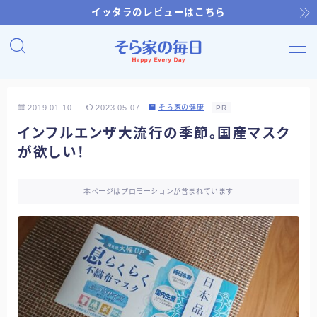
イッタラのレビューはこちら
MENU
ホーム
2019.01.10
2023.05.07
そら家の健康
PR
インフルエンザ大流行の季節。国産マスク
そら家のキッチン
が欲しい！
おいしいそら家
本ページはプロモーションが含まれています
そら家の健康
そら家のお買い物
そら家の園芸