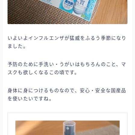
そら日誌
ホーム
いよいよインフルエンザが猛威をふるう季節になり
ました。
そら家のキッチン
おいしいそら家
予防のために手洗い・うがいはもちろんのこと、マ
スクも欲しくなるこの頃です。
そら家の健康
そら家のお買い物
身体に身につけるものなので、安心・安全な国産品
を使いたいですね。
そら家の園芸
そら日誌